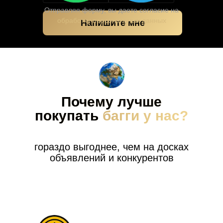
Отправляя форму, вы даете согласие на
обработку персональных данных
Напишите мне
Почему лучше
покупать
багги у нас?
гораздо выгоднее, чем на досках
объявлений и конкурентов