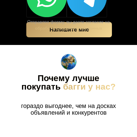
Отправляя форму, вы даете согласие на
обработку персональных данных
Напишите мне
Почему лучше
покупать
багги у нас?
гораздо выгоднее, чем на досках
объявлений и конкурентов