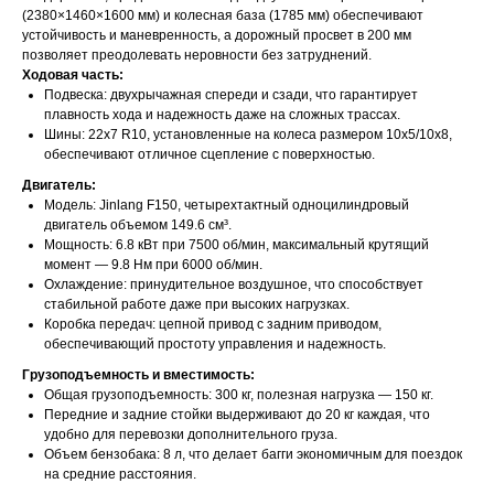
(2380×1460×1600 мм) и колесная база (1785 мм) обеспечивают
устойчивость и маневренность, а дорожный просвет в 200 мм
позволяет преодолевать неровности без затруднений.
Ходовая часть:
Подвеска: двухрычажная спереди и сзади, что гарантирует
плавность хода и надежность даже на сложных трассах.
Шины: 22х7 R10, установленные на колеса размером 10х5/10х8,
обеспечивают отличное сцепление с поверхностью.
Двигатель:
Модель: Jinlang F150, четырехтактный одноцилиндровый
двигатель объемом 149.6 см³.
Мощность: 6.8 кВт при 7500 об/мин, максимальный крутящий
момент — 9.8 Нм при 6000 об/мин.
Охлаждение: принудительное воздушное, что способствует
стабильной работе даже при высоких нагрузках.
Коробка передач: цепной привод с задним приводом,
обеспечивающий простоту управления и надежность.
Грузоподъемность и вместимость:
Общая грузоподъемность: 300 кг, полезная нагрузка — 150 кг.
Передние и задние стойки выдерживают до 20 кг каждая, что
удобно для перевозки дополнительного груза.
Объем бензобака: 8 л, что делает багги экономичным для поездок
на средние расстояния.